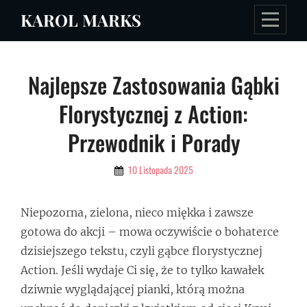
Skip
KAROL MARKS
to
content
Nawigacja
Najlepsze Zastosowania Gąbki
wpisu
Florystycznej z Action:
Przewodnik i Porady
By
10 Listopada 2025
Admin
Niepozorna, zielona, nieco miękka i zawsze
gotowa do akcji – mowa oczywiście o bohaterce
dzisiejszego tekstu, czyli gąbce florystycznej
Action. Jeśli wydaje Ci się, że to tylko kawałek
dziwnie wyglądającej pianki, którą można