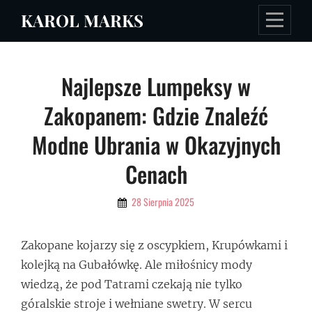
Skip
KAROL MARKS
to
content
Nawigacja
Najlepsze Lumpeksy w
wpisu
Zakopanem: Gdzie Znaleźć
Modne Ubrania w Okazyjnych
Cenach
By
28 Sierpnia 2025
Admin
Zakopane kojarzy się z oscypkiem, Krupówkami i
kolejką na Gubałówkę. Ale miłośnicy mody
wiedzą, że pod Tatrami czekają nie tylko
góralskie stroje i wełniane swetry. W sercu