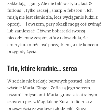
zakładają… gang. Ale nie taki w stylu „fast &
furious”, tylko raczej „sharp & felieton”. Ich
misją nie jest sianie zła, lecz wyciąganie ludzi z
opresji – i owszem, przy okazji mogą coś zwinąć
lub zamieszać. Główne bohaterki tworzą
niecodzienny zespół, który udowadnia, że
emerytura może być początkiem, a nie końcem
przygody życia.
Trio, które kradnie… serca
W serialu nie brakuje barwnych postaci, ale to
właśnie Maria, Kinga i Zofia są jego sercem,
uszami i mięśniami. Maria, grana z teatralnym
sznytem przez Magdalenę Kuta, to liderka z
przeszłością zawodowej złodziejki. Kinga