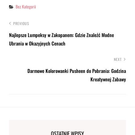
Categories
Bez Kategorii
PREVIOUS
Najlepsze Lumpeksy w Zakopanem: Gdzie Znaleźć Modne
Ubrania w Okazyjnych Cenach
NEXT
Darmowe Kolorowanki Pusheen do Pobrania: Godzina
Kreatywnej Zabawy
OSTATNIE WPISY