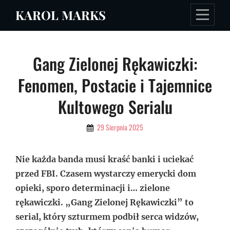
Skip
KAROL MARKS
to
content
Nawigacja
Gang Zielonej Rękawiczki:
wpisu
Fenomen, Postacie i Tajemnice
Kultowego Serialu
By
29 Sierpnia 2025
Admin
Nie każda banda musi kraść banki i uciekać
przed FBI. Czasem wystarczy emerycki dom
opieki, sporo determinacji i… zielone
rękawiczki. „Gang Zielonej Rękawiczki” to
serial, który szturmem podbił serca widzów,