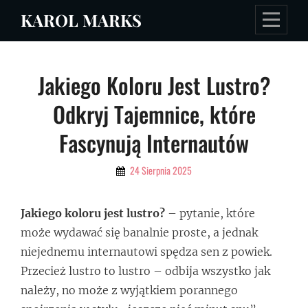
Skip
KAROL MARKS
to
content
Nawigacja
Jakiego Koloru Jest Lustro?
wpisu
Odkryj Tajemnice, które
Fascynują Internautów
By
24 Sierpnia 2025
Admin
Jakiego koloru jest lustro?
– pytanie, które
może wydawać się banalnie proste, a jednak
niejednemu internautowi spędza sen z powiek.
Przecież lustro to lustro – odbija wszystko jak
należy, no może z wyjątkiem porannego