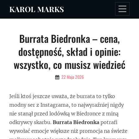
Skip
KAROL MARKS
to
content
Nawigacja
Burrata Biedronka – cena,
wpisu
dostępność, skład i opinie:
wszystko, co musisz wiedzieć
By
22 Maja 2026
Admin
Jeśli ktoś jeszcze uważa, że burrata to tylko
modny ser z Instagrama, to najwyraźniej nigdy
nie stanął przed lodówką w Biedronce z miną
odkrywcy skarbu.
Burrata Biedronka
potrafi
wywołać emocje większe niż promocja na świeże