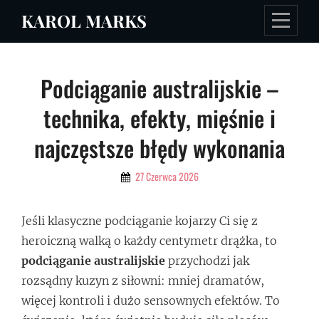
Skip
KAROL MARKS
to
content
Nawigacja
Podciąganie australijskie –
wpisu
technika, efekty, mięśnie i
najczęstsze błędy wykonania
By
27 Czerwca 2026
Admin
Jeśli klasyczne podciąganie kojarzy Ci się z
heroiczną walką o każdy centymetr drążka, to
podciąganie australijskie
przychodzi jak
rozsądny kuzyn z siłowni: mniej dramatów,
więcej kontroli i dużo sensownych efektów. To