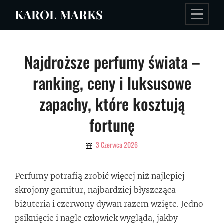
Skip
KAROL MARKS
to
content
Nawigacja
Najdroższe perfumy świata –
wpisu
ranking, ceny i luksusowe
zapachy, które kosztują
fortunę
By
3 Czerwca 2026
Admin
Perfumy potrafią zrobić więcej niż najlepiej
skrojony garnitur, najbardziej błyszcząca
biżuteria i czerwony dywan razem wzięte. Jedno
psiknięcie i nagle człowiek wygląda, jakby