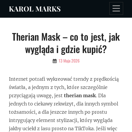
Skip
KAROL MARKS
to
content
Nawigacja
Therian Mask – co to jest, jak
wpisu
wygląda i gdzie kupić?
By
13 Maja 2026
Admin
Internet potrafi wykreować trendy z prędkością
światła, a jednym z tych, które szczególnie
przyciągają uwagę, jest
therian mask
. Dla
jednych to ciekawy rekwizyt, dla innych symbol
tożsamości, a dla jeszcze innych po prostu
intrygujący element stylizacji, który wygląda
jakby uciekł z lasu prosto na TikToka. Jeśli więc