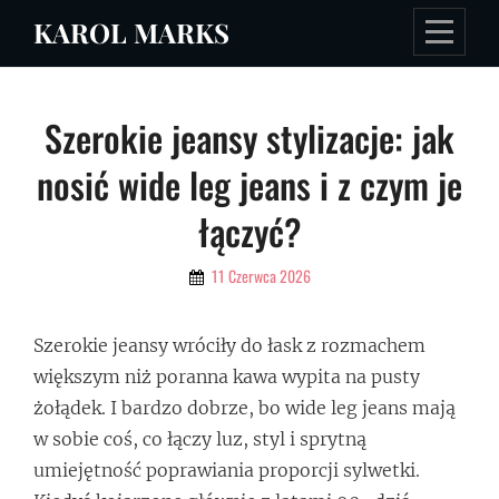
Skip
KAROL MARKS
to
content
Nawigacja
Szerokie jeansy stylizacje: jak
wpisu
nosić wide leg jeans i z czym je
łączyć?
By
11 Czerwca 2026
Admin
Szerokie jeansy wróciły do łask z rozmachem
większym niż poranna kawa wypita na pusty
żołądek. I bardzo dobrze, bo wide leg jeans mają
w sobie coś, co łączy luz, styl i sprytną
umiejętność poprawiania proporcji sylwetki.