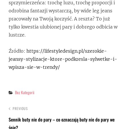
sprzymierzeńca: trochę luzu, trochę proporcji i
odrobina fantazji wystarczą, by wide leg jeans
pracowały na Twoją korzyść. A reszta? To już
tylko kwestia ulubionej pary i dobrego odbicia w
lustrze.
Źródło:
https://lifestyledesign.pl/szerokie-
jeansy-stylizacje-ktore-podkresla-sylwetke-i-
wpisza-sie-w-trendy/
Categories
Bez Kategorii
PREVIOUS
Sennik buty nie do pary – co oznaczają buty nie do pary we
śnie?