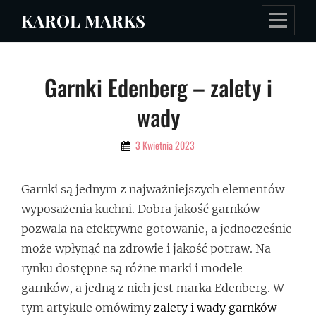
Skip
KAROL MARKS
to
content
Nawigacja
Garnki Edenberg – zalety i
wpisu
wady
By
3 Kwietnia 2023
Admin
Garnki są jednym z najważniejszych elementów
wyposażenia kuchni. Dobra jakość garnków
pozwala na efektywne gotowanie, a jednocześnie
może wpłynąć na zdrowie i jakość potraw. Na
rynku dostępne są różne marki i modele
garnków, a jedną z nich jest marka Edenberg. W
tym artykule omówimy
zalety i wady garnków