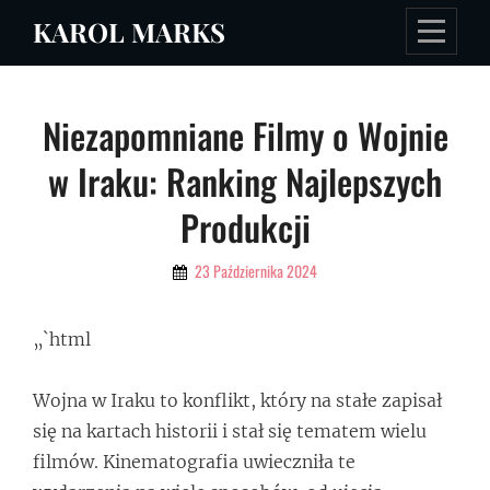
Skip
KAROL MARKS
to
content
Nawigacja
Niezapomniane Filmy o Wojnie
wpisu
w Iraku: Ranking Najlepszych
Produkcji
By
23 Października 2024
Admin
„`html
Wojna w Iraku to konflikt, który na stałe zapisał
się na kartach historii i stał się tematem wielu
filmów. Kinematografia uwieczniła te