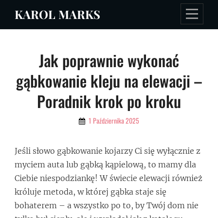
Skip
KAROL MARKS
to
content
Nawigacja
Jak poprawnie wykonać
wpisu
gąbkowanie kleju na elewacji –
Poradnik krok po kroku
By
1 Października 2025
Admin
Jeśli słowo gąbkowanie kojarzy Ci się wyłącznie z
myciem auta lub gąbką kąpielową, to mamy dla
Ciebie niespodziankę! W świecie elewacji również
króluje metoda, w której gąbka staje się
bohaterem – a wszystko po to, by Twój dom nie