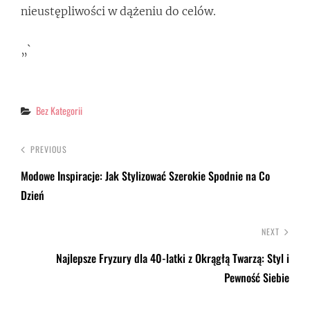
nieustępliwości w dążeniu do celów.
„`
Categories
Bez Kategorii
PREVIOUS
Modowe Inspiracje: Jak Stylizować Szerokie Spodnie na Co
Dzień
NEXT
Najlepsze Fryzury dla 40-latki z Okrągłą Twarzą: Styl i
Pewność Siebie