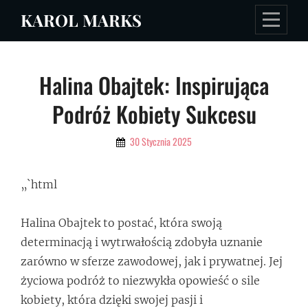
Skip
KAROL MARKS
to
content
Nawigacja
Halina Obajtek: Inspirująca
wpisu
Podróż Kobiety Sukcesu
By
30 Stycznia 2025
Admin
„`html
Halina Obajtek to postać, która swoją
determinacją i wytrwałością zdobyła uznanie
zarówno w sferze zawodowej, jak i prywatnej. Jej
życiowa podróż to niezwykła opowieść o sile
kobiety, która dzięki swojej pasji i