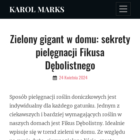
Skip
KAROL MARKS
to
content
Nawigacja
Zielony gigant w domu: sekrety
wpisu
pielęgnacji Fikusa
Dębolistnego
By
24 Kwietnia 2024
Admin
Sposób pielęgnacji roślin doniczkowych jest
indywidualny dla każdego gatunku. Jednym z
ciekawszych i bardziej wymagających roślin w
naszych domach jest Fikus Dębolistny. Idealnie
wpisuje się w trend zieleni w domu. Ze względu