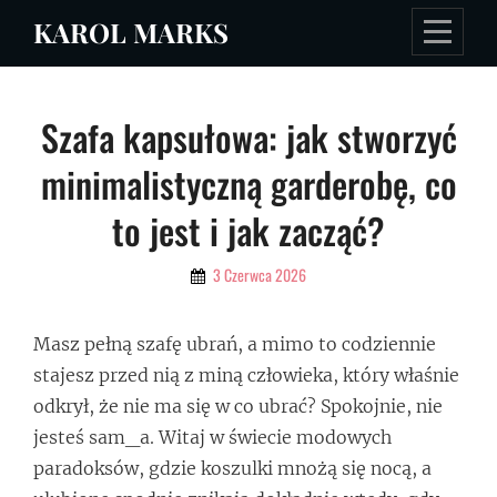
Skip
KAROL MARKS
to
content
Nawigacja
Szafa kapsułowa: jak stworzyć
wpisu
minimalistyczną garderobę, co
to jest i jak zacząć?
By
3 Czerwca 2026
Admin
Masz pełną szafę ubrań, a mimo to codziennie
stajesz przed nią z miną człowieka, który właśnie
odkrył, że nie ma się w co ubrać? Spokojnie, nie
jesteś sam_a. Witaj w świecie modowych
paradoksów, gdzie koszulki mnożą się nocą, a