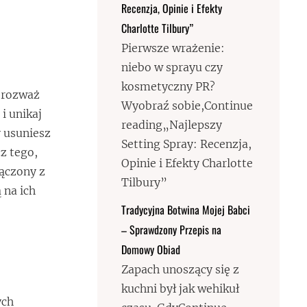
Recenzja, Opinie i Efekty
Charlotte Tilbury”
Pierwsze wrażenie:
niebo w sprayu czy
kosmetyczny PR?
 rozważ
Wyobraź sobie,Continue
i unikaj
reading„Najlepszy
y usuniesz
Setting Spray: Recenzja,
z tego,
Opinie i Efekty Charlotte
ączony z
Tilbury”
 na ich
Tradycyjna Botwina Mojej Babci
– Sprawdzony Przepis na
Domowy Obiad
Zapach unoszący się z
kuchni był jak wehikuł
ych