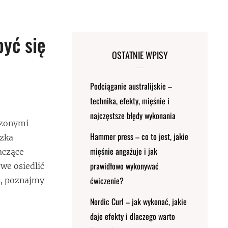
yć się
OSTATNIE WPISY
Podciąganie australijskie –
technika, efekty, mięśnie i
najczęstsze błędy wykonania
szonymi
Hammer press – co to jest, jakie
szka
mięśnie angażuje i jak
aczące
prawidłowo wykonywać
we osiedlić
ćwiczenie?
m, poznajmy
Nordic Curl – jak wykonać, jakie
daje efekty i dlaczego warto