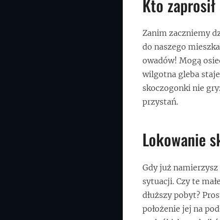
Kto zaprosi
Zanim zaczniemy dzia
do naszego mieszkan
owadów! Mogą osiedl
wilgotna gleba staj
skoczogonki nie gry
przystań.
Lokowanie s
Gdy już namierzysz 
sytuacji. Czy te ma
dłuższy pobyt? Pros
położenie jej na podł