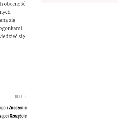
ch obecność
znych
aną się
czogonkami
iedzieć się
NEXT
cja i Znaczenie
zącej Szczęście