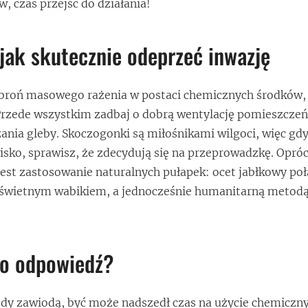
, czas przejść do działania!
 jak skutecznie odeprzeć inwazję
 broń masowego rażenia w postaci chemicznych środków,
rzede wszystkim zadbaj o dobrą wentylację pomieszczeń 
nia gleby. Skoczogonki są miłośnikami wilgoci, więc gd
isko, sprawisz, że zdecydują się na przeprowadzkę. Opróc
st zastosowanie naturalnych pułapek: ocet jabłkowy poł
 świetnym wabikiem, a jednocześnie humanitarną metodą
to odpowiedź?
ody zawiodą, być może nadszedł czas na użycie chemiczn