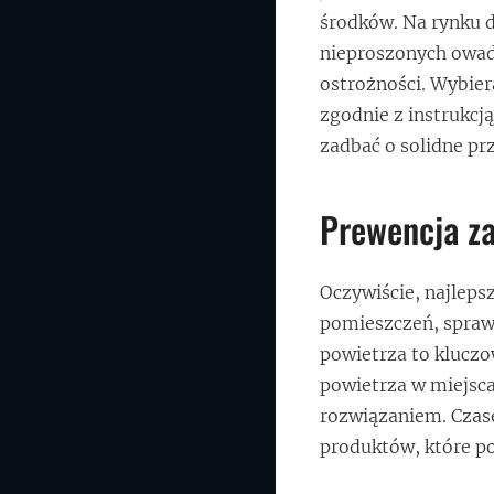
środków. Na rynku 
nieproszonych owad
ostrożności. Wybiera
zgodnie z instrukcj
zadbać o solidne pr
Prewencja za
Oczywiście, najleps
pomieszczeń, sprawd
powietrza to kluczo
powietrza w miejsca
rozwiązaniem. Czas
produktów, które po