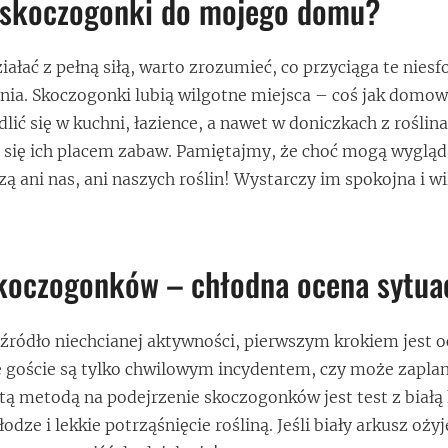
ł skoczogonki do mojego domu?
łać z pełną siłą, warto zrozumieć, co przyciąga te niesfo
ia. Skoczogonki lubią wilgotne miejsca – coś jak domow
ić się w kuchni, łazience, a nawet w doniczkach z roślin
e się ich placem zabaw. Pamiętajmy, że choć mogą wygląd
zą ani nas, ani naszych roślin! Wystarczy im spokojna i w
koczogonków – chłodna ocena sytuac
źródło niechcianej aktywności, pierwszym krokiem jest 
łe goście są tylko chwilowym incydentem, czy może zapla
tą metodą na podejrzenie skoczogonków jest test z białą
odze i lekkie potrząśnięcie rośliną. Jeśli biały arkusz oży