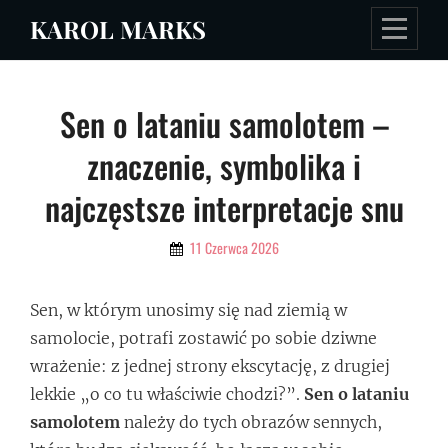
Skip
KAROL MARKS
to
content
Nawigacja
Sen o lataniu samolotem –
wpisu
znaczenie, symbolika i
najczęstsze interpretacje snu
By
11 Czerwca 2026
Admin
Sen, w którym unosimy się nad ziemią w
samolocie, potrafi zostawić po sobie dziwne
wrażenie: z jednej strony ekscytację, z drugiej
lekkie „o co tu właściwie chodzi?”.
Sen o lataniu
samolotem
należy do tych obrazów sennych,