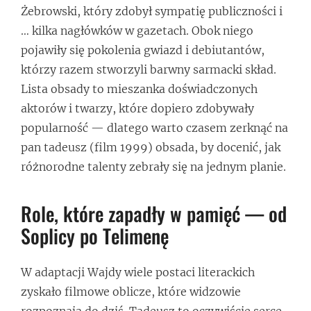
Żebrowski, który zdobył sympatię publiczności i
… kilka nagłówków w gazetach. Obok niego
pojawiły się pokolenia gwiazd i debiutantów,
którzy razem stworzyli barwny sarmacki skład.
Lista obsady to mieszanka doświadczonych
aktorów i twarzy, które dopiero zdobywały
popularność — dlatego warto czasem zerknąć na
pan tadeusz (film 1999) obsada, by docenić, jak
różnorodne talenty zebrały się na jednym planie.
Role, które zapadły w pamięć — od
Soplicy po Telimenę
W adaptacji Wajdy wiele postaci literackich
zyskało filmowe oblicze, które widzowie
rozpoznają do dziś. Tadeusz to oczywiście serce