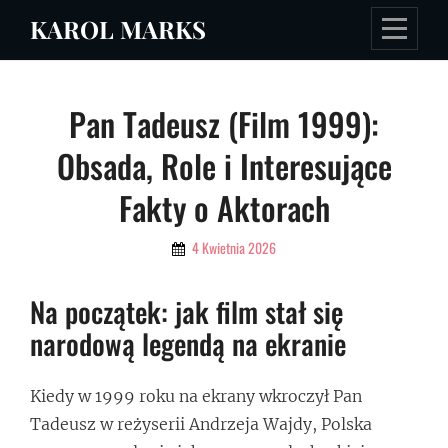
Skip
KAROL MARKS
to
content
Nawigacja
Pan Tadeusz (Film 1999):
wpisu
Obsada, Role i Interesujące
Fakty o Aktorach
By
4 Kwietnia 2026
Admin
Na początek: jak film stał się
narodową legendą na ekranie
Kiedy w 1999 roku na ekrany wkroczył Pan
Tadeusz w reżyserii Andrzeja Wajdy, Polska