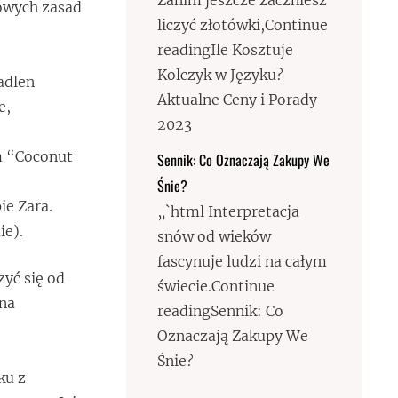
Zanim jeszcze zaczniesz
iowych zasad
liczyć złotówki,Continue
readingIle Kosztuje
Kolczyk w Języku?
adlen
Aktualne Ceny i Porady
e,
2023
m “Coconut
Sennik: Co Oznaczają Zakupy We
Śnie?
ie Zara.
„`html Interpretacja
ie).
snów od wieków
fascynuje ludzi na całym
zyć się od
świecie.Continue
 na
readingSennik: Co
Oznaczają Zakupy We
Śnie?
ku z