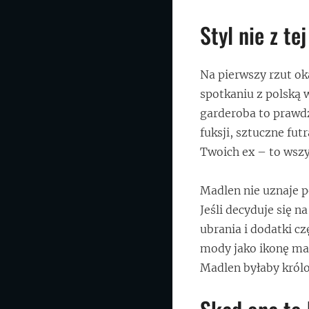
Styl nie z t
Na pierwszy rzut ok
spotkaniu z polską w
garderoba to prawd
fuksji, sztuczne fut
Twoich ex – to wszys
Madlen nie uznaje pó
Jeśli decyduje się na
ubrania i dodatki cz
mody jako ikonę max
Madlen byłaby królo