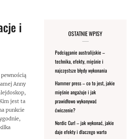
cje i
OSTATNIE WPISY
Podciąganie australijskie –
technika, efekty, mięśnie i
najczęstsze błędy wykonania
z pewnością
Hammer press – co to jest, jakie
samej Anny
mięśnie angażuje i jak
alejdoskop,
prawidłowo wykonywać
Kim jest ta
ćwiczenie?
na punkcie
ygodnie,
Nordic Curl – jak wykonać, jakie
kilka
daje efekty i dlaczego warto