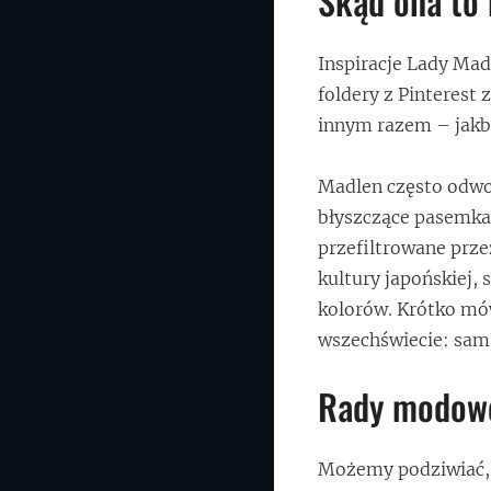
Skąd ona to 
Inspiracje Lady Ma
foldery z Pinterest 
innym razem – jakby
Madlen często odwoł
błyszczące pasemka i
przefiltrowane prze
kultury japońskiej,
kolorów. Krótko mów
wszechświecie: sam
Rady modowe 
Możemy podziwiać, 