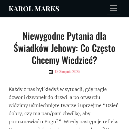
Skip
KAROL MARKS
to
content
Nawigacja
Niewygodne Pytania dla
wpisu
Świadków Jehowy: Co Często
Chcemy Wiedzieć?
By
19 Sierpnia 2025
Admin
Każdy z nas był kiedyś w sytuacji, gdy nagle
dzwoni dzwonek do drzwi, a po otwarciu
widzimy uśmiechnięte twarze i uprzejme “Dzień
dobry, czy ma pan/pani chwilkę, aby
porozmawiać o Bogu?”. Wtedy następuje refleks.