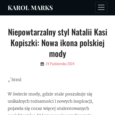
Skip
KAROL MARKS
to
content
Nawigacja
Niepowtarzalny styl Natalii Kasi
wpisu
Kopiszki: Nowa ikona polskiej
mody
By
24 Października 2024
Admin
„`html
W świecie mody, gdzie stale poszukuje się
unikalnych tożsamości i nowych inspiracji,
pojawia się coraz więcej utalentowanych