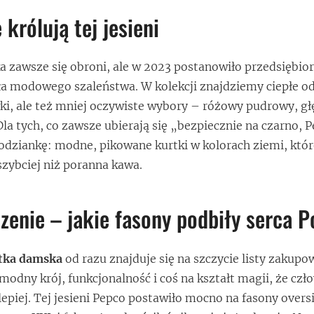
 królują tej jesieni
ka zawsze się obroni, ale w 2023 postanowiło przedsiębio
a modowego szaleństwa. W kolekcji znajdziemy ciepłe od
wki, ale też mniej oczywiste wybory – różowy pudrowy, g
Dla tych, co zawsze ubierają się „bezpiecznie na czarno, 
dziankę: modne, pikowane kurtki w kolorach ziemi, któr
szybciej niż poranna kawa.
zenie – jakie fasony podbiły serca P
tka damska
od razu znajduje się na szczycie listy zakup
odny krój, funkcjonalność i coś na kształt magii, że czło
lepiej. Tej jesieni Pepco postawiło mocno na fasony overs