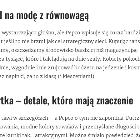
nd na modę z równowagą
 wystarczająco głośno, ale Pepco wpisuje się coraz bardzi
 jeśli to nie brzmi jak cel strategiczny sieci. Kupując tań
imy, oszczędzamy środowisko bardziej niż magazynując
za tysiące, które i tak lądują na dnie szafy. Kobiety pokoch
dnie, wygodnie i nie zrujnować budżetu na jedzenie i kosm
z napinki, za to z klasą (i kieszeniami).
rtka – detale, które mają znaczenie
 tkwi w szczegółach – a Pepco o tym nie zapomina. Futr
kowania, modne kolory suwaków i przemyślane długości t
i te kurtki tak… atrakcyjnymi. Można śmiało powiedzieć, ż