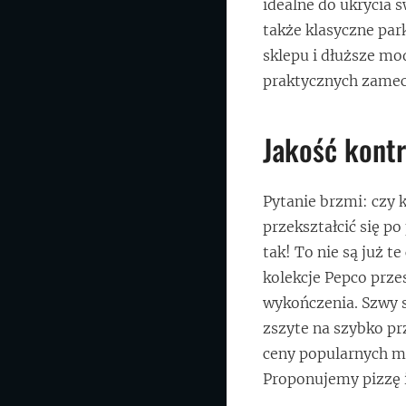
idealne do ukrycia s
także klasyczne par
sklepu i dłuższe mo
praktycznych zameczk
Jakość kontr
Pytanie brzmi: czy 
przekształcić się p
tak! To nie są już 
kolekcje Pepco prze
wykończenia. Szwy s
zszyte na szybko prz
ceny popularnych m
Proponujemy pizzę i