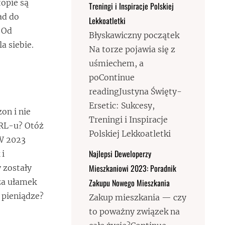
topie są
Treningi i Inspiracje Polskiej
ad do
Lekkoatletki
. Od
Błyskawiczny początek
a siebie.
Na torze pojawia się z
uśmiechem, a
poContinue
readingJustyna Święty-
Ersetic: Sukcesy,
on i nie
Treningi i Inspiracje
PRL-u? Otóż
Polskiej Lekkoatletki
 W 2023
Najlepsi Deweloperzy
 i
Mieszkaniowi 2023: Poradnik
 zostały
Zakupu Nowego Mieszkania
 za ułamek
 pieniądze?
Zakup mieszkania — czy
to poważny związek na