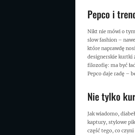
Pepco i tre
Nikt nie mówi o tym
slow fashion – nawet
które naprawdę nos
designerskie kurtki 
filozofię: ma być ła
Pepco daje radę – be
Nie tylko ku
Jak wiadomo, diabeł
kaptury, stylowe pi
część tego, co czyn