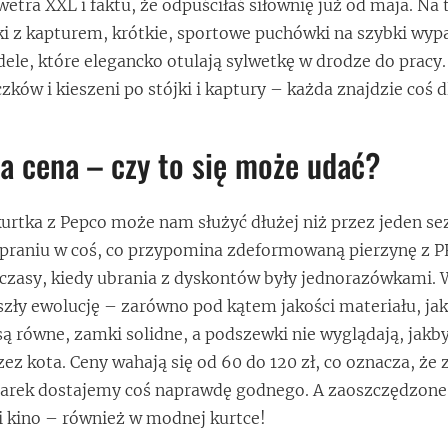
wetra XXL i faktu, że odpuściłaś siłownię już od maja. Na 
ki z kapturem, krótkie, sportowe puchówki na szybki wyp
dele, które elegancko otulają sylwetkę w drodze do pracy
ów i kieszeni po stójki i kaptury – każda znajdzie coś dl
a cena – czy to się może udać?
kurtka z Pepco może nam służyć dłużej niż przez jeden sez
o praniu w coś, co przypomina zdeformowaną pierzynę z 
te czasy, kiedy ubrania z dyskontów były jednorazówkami.
szły ewolucję – zarówno pod kątem jakości materiału, jak
ą równe, zamki solidne, a podszewki nie wyglądają, jakby
ez kota. Ceny wahają się od 60 do 120 zł, co oznacza, że
arek dostajemy coś naprawdę godnego. A zaoszczędzone
 kino – również w modnej kurtce!