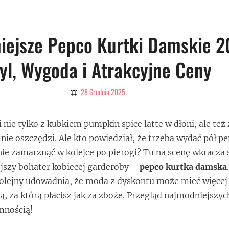
iejsze Pepco Kurtki Damskie 2
yl, Wygoda i Atrakcyjne Ceny
By
28 Grudnia 2025
Admin
 nie tylko z kubkiem pumpkin spice latte w dłoni, ale też
 nie oszczędzi. Ale kto powiedział, że trzeba wydać pół pe
nie zamarznąć w kolejce po pierogi? Tu na scenę wkracza
ejszy bohater kobiecej garderoby –
pepco kurtka damska
olejny udowadnia, że moda z dyskontu może mieć więcej 
ą, za którą płacisz jak za zboże. Przegląd najmodniejszy
mnością!