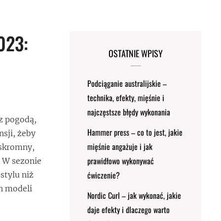
023:
OSTATNIE WPISY
Podciąganie australijskie –
technika, efekty, mięśnie i
najczęstsze błędy wykonania
 z pogodą,
Hammer press – co to jest, jakie
nsji, żeby
mięśnie angażuje i jak
 skromny,
prawidłowo wykonywać
. W sezonie
ćwiczenie?
stylu niż
ch modeli
Nordic Curl – jak wykonać, jakie
daje efekty i dlaczego warto