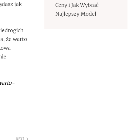
ądasz jak
Ceny i Jak Wybrać
Najlepszy Model
niedrogich
a, że warto
 nowa
nie
warto-
NEXT