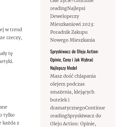
całe życie?Continue
readingNajlepsi
Deweloperzy
Mieszkaniowi 2023:
ej w trend
Poradnik Zakupu
sze rzeczy,
Nowego Mieszkania
Spryskiwacz do Oleju Action:
ały tę
Opinie, Ceny i Jak Wybrać
etyki.
Najlepszy Model
Masz dość chlapania
olejem podczas
smażenia, klejących
butelek i
zane
dramatycznegoContinue
o tylko
readingSpryskiwacz do
e każda z
Oleju Action: Opinie,