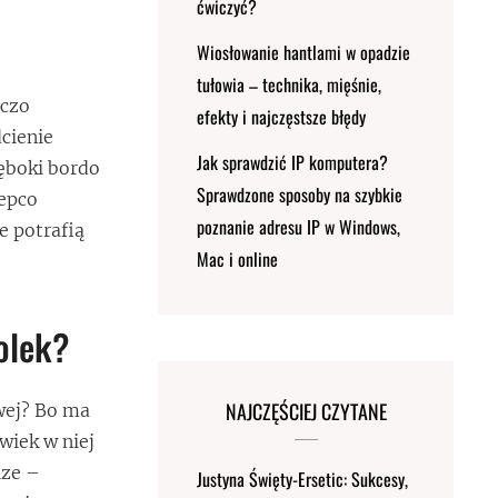
ćwiczyć?
Wiosłowanie hantlami w opadzie
tułowia – technika, mięśnie,
rczo
efekty i najczęstsze błędy
cienie
Jak sprawdzić IP komputera?
łęboki bordo
Sprawdzone sposoby na szybkie
Pepco
poznanie adresu IP w Windows,
e potrafią
Mac i online
olek?
NAJCZĘŚCIEJ CZYTANE
owej? Bo ma
wiek w niej
ize –
Justyna Święty-Ersetic: Sukcesy,