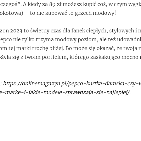
 czegoś”. A kiedy za 89 zł możesz kupić coś, w czym wygl
Mokotowa) – to nie kupować to grzech modowy!
n 2023 to świetny czas dla fanek ciepłych, stylowych i 
Pepco nie tylko trzyma modowy poziom, ale też udowadni
tom tej marki trochę bliżej. Bo może się okazać, że twoja
ożyła się z twoim portfelem, którego zaskakująco mocno 
a:
https://onlinemagazyn.pl/pepco-kurtka-damska-czy-
-marke-i-jakie-modele-sprawdzaja-sie-najlepiej/
.