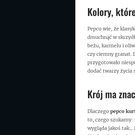
Kolory, które
Pepco wie, że klasy
dmuchnąć w skrzydł
beżu, karmelu i oli
czy ciemny granat. 
przygotowało niespo
dodać twarzy życia 
Krój ma znac
Dlaczego
pepco kur
to, czego szukamy: m
wygląda jakoś tak… 