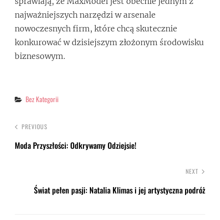
sprawiają, że MaxModel jest obecnie jednym z
najważniejszych narzędzi w arsenale
nowoczesnych firm, które chcą skutecznie
konkurować w dzisiejszym złożonym środowisku
biznesowym.
Categories
Bez Kategorii
PREVIOUS
Moda Przyszłości: Odkrywamy Odziejsie!
NEXT
Świat pełen pasji: Natalia Klimas i jej artystyczna podróż