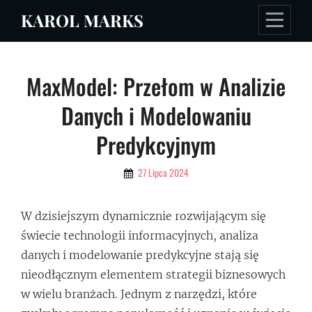
Skip
KAROL MARKS
to
content
Nawigacja
MaxModel: Przełom w Analizie
wpisu
Danych i Modelowaniu
Predykcyjnym
By
27 Lipca 2024
Admin
W dzisiejszym dynamicznie rozwijającym się
świecie technologii informacyjnych, analiza
danych i modelowanie predykcyjne stają się
nieodłącznym elementem strategii biznesowych
w wielu branżach. Jednym z narzędzi, które