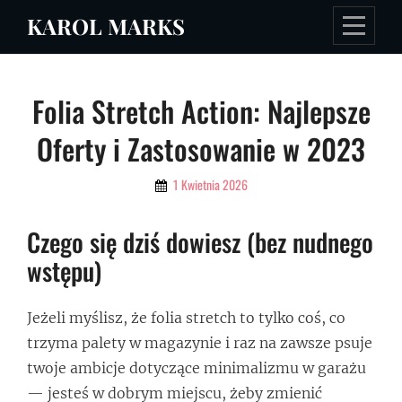
Skip
KAROL MARKS
to
content
Nawigacja
Folia Stretch Action: Najlepsze
wpisu
Oferty i Zastosowanie w 2023
By
1 Kwietnia 2026
Admin
Czego się dziś dowiesz (bez nudnego
wstępu)
Jeżeli myślisz, że folia stretch to tylko coś, co
trzyma palety w magazynie i raz na zawsze psuje
twoje ambicje dotyczące minimalizmu w garażu
— jesteś w dobrym miejscu, żeby zmienić