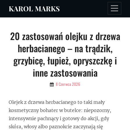
Skip
KAROL MARKS
to
content
Nawigacja
20 zastosowań olejku z drzewa
wpisu
herbacianego – na trądzik,
grzybicę, łupież, opryszczkę i
inne zastosowania
By
8 Czerwca 2026
Admin
Olejek z drzewa herbacianego to taki mały
kosmetyczny bohater w butelce: niepozorny,
intensywnie pachnący i gotowy do akcji, gdy
skóra, włosy albo paznokcie zaczynają się