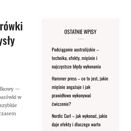
rówki
OSTATNIE WPISY
ysły
Podciąganie australijskie –
technika, efekty, mięśnie i
najczęstsze błędy wykonania
Hammer press – co to jest, jakie
mięśnie angażuje i jak
padkowy —
prawidłowo wykonywać
parówki w
ćwiczenie?
 szybkie
 czasem
Nordic Curl – jak wykonać, jakie
daje efekty i dlaczego warto