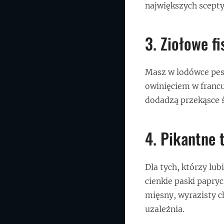
największych scepty
3. Ziołowe f
Masz w lodówce pes
owinięciem w francu
dodadzą przekąsce ś
4. Pikantne 
Dla tych, którzy lub
cienkie paski papryc
mięsny, wyrazisty 
uzależnia.