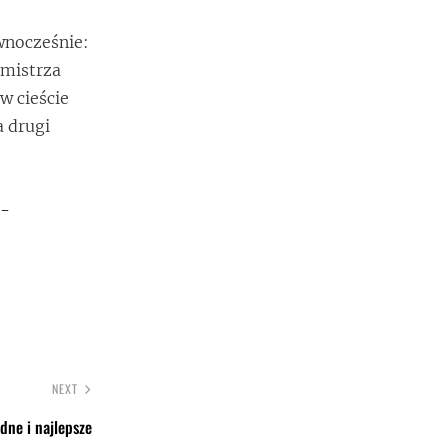
wnocześnie:
 mistrza
w cieście
a drugi
e-
NEXT
ne i najlepsze