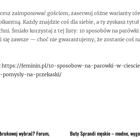
chcesz zaimponować gościom, zaserwuj różne warianty ró
pikantną. Każdy znajdzie coś dla siebie, a ty zyskasz tytuł
ni. Śmiało korzystaj z tej listy: 10 sposobów na parówki 
 się zawsze — choć nie gwarantujemy, że zostanie coś n
:
https://feminin.pl/10-sposobow-na-parowki-w-ciesci
e-pomysly-na-przekaski/
 brukowej wybrać? Forum,
Buty Sprandi męskie – modne, wygod