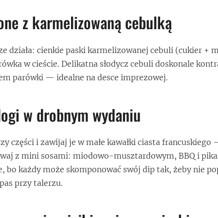
one z karmelizowaną cebulką
e działa: cienkie paski karmelizowanej cebuli (cukier + 
rówka w cieście. Delikatna słodycz cebuli doskonale kontr
em parówki — idealne na desce imprezowej.
dogi w drobnym wydaniu
zy części i zawijaj je w małe kawałki ciasta francuskiego
dawaj z mini sosami: miodowo-musztardowym, BBQ i pik
, bo każdy może skomponować swój dip tak, żeby nie po
pas przy talerzu.