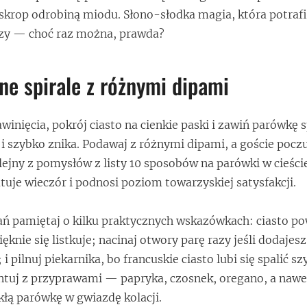
u skrop odrobiną miodu. Słono-słodka magia, która potrafi
azy — choć raz można, prawda?
ne spirale z różnymi dipami
winięcia, pokrój ciasto na cienkie paski i zawiń parówkę 
i szybko znika. Podawaj z różnymi dipami, a goście poczuj
olejny z pomysłów z listy 10 sposobów na parówki w cieści
tuje wieczór i podnosi poziom towarzyskiej satysfakcji.
ń pamiętaj o kilku praktycznych wskazówkach: ciasto p
ęknie się listkuje; nacinaj otwory parę razy jeśli dodajesz
 i pilnuj piekarnika, bo francuskie ciasto lubi się spalić s
tuj z przyprawami — papryka, czosnek, oregano, a nawe
łą parówkę w gwiazdę kolacji.