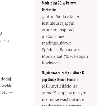
Moda z Lat 70. w Pełnym
Rozkwicie
„`html Moda z lat 70.
jest nieustającym
źródłem inspiracji
ed
dlaContinue
 pesto
readingKultowa
Spódnica Bananowa:
Moda z Lat 70. w Pełnym
Rozkwicie
Najciekawsze Fakty o Mira z K-
pop Grupy Demon Hunters
b dodaj
ezwykle
Jeśli myśleliście, że
lność —
scena K-pop już niczym
nie może wasContinue