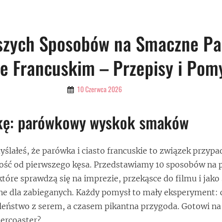
pszych Sposobów na Smaczne Pa
ie Francuskim – Przepisy i Pom
By
10 Czerwca 2026
Admin
kę: parówkowy wyskok smaków
myślałeś, że parówka i ciasto francuskie to związek przy
łość od pierwszego kęsa. Przedstawiamy 10 sposobów na 
które sprawdzą się na imprezie, przekąsce do filmu i jako
rne dla zabieganych. Każdy pomysł to mały eksperyment:
leństwo z serem, a czasem pikantna przygoda. Gotowi na
ercoaster?