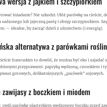
wa wersja z jajkiem i szczypiorkiem
ować śniadanie? Nie szkodzi. Ułóż parówkę na cieście, d
sadzonego lub jajeczną pastę i obsyp szczypiorkiem. Szy
rem — idealne, by zacząć dzień z uśmiechem (i energią).
ńska alternatywa z parówkami rośli
cieście francuskim to dowód, że można być eko i zajadać s
lubionymi przyprawami: papryką wędzoną, czosnkiem i t
 używasz gotowych, delikatniejszych „parówek” sojowych.
 zawijasy z boczkiem i miodem
 owiń parówkę plasterkiem wędzonego boczku przed za