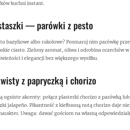
ków kuchni instant.
istaszki — parówki z pesto
to bazyliowe albo rukolowe? Posmaruj nim parówkę prz
skie ciasto. Zielony aromat, oliwa i odrobina orzechów w
wieżości i elegancji bez większego wysiłku.
twisty z papryczką i chorizo
ią ogniste akcenty: połącz plasterki chorizo z parówką lu
zki jalapeño. Pikantność z kiełbasną nutą chorizo daje ni
charakter. Uwaga: dawać gościom na własną odpowiedzia