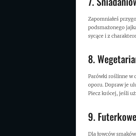
7. Śniadanio
Zapomniałeś przygot
podsmażonego jajka 
sycące i z charakte
8. Wegetaria
Parówki roślinne w 
oporu. Dopraw je u
Piecz krócej, jeśli
9. Futerkowe
Dla łowców smaków: