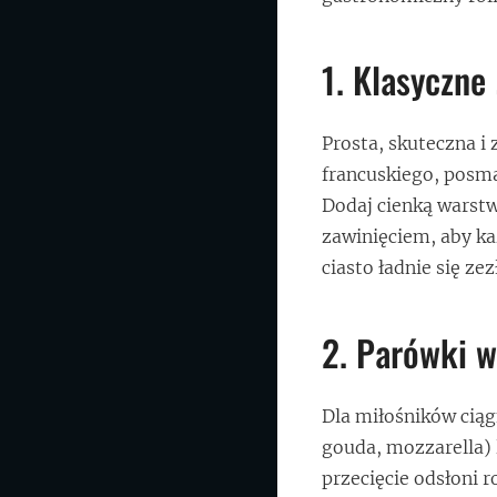
1. Klasyczn
Prosta, skuteczna i
francuskiego, posm
Dodaj cienką warst
zawinięciem, aby ka
ciasto ładnie się zez
2. Parówki w
Dla miłośników ciąg
gouda, mozzarella)
przecięcie odsłoni 