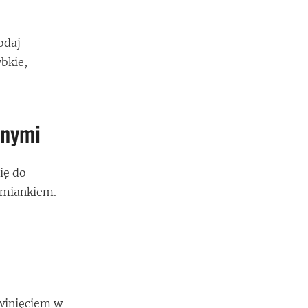
odaj
bkie,
nnymi
ię do
ymiankiem.
winięciem w