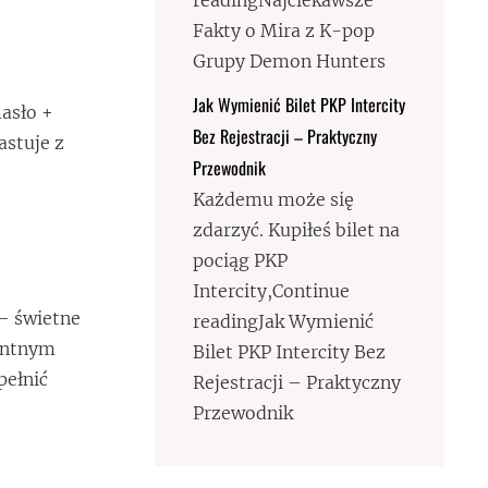
readingNajciekawsze
Fakty o Mira z K-pop
Grupy Demon Hunters
Jak Wymienić Bilet PKP Intercity
masło +
Bez Rejestracji – Praktyczny
astuje z
Przewodnik
Każdemu może się
zdarzyć. Kupiłeś bilet na
pociąg PKP
Intercity,Continue
 — świetne
readingJak Wymienić
antnym
Bilet PKP Intercity Bez
pełnić
Rejestracji – Praktyczny
Przewodnik