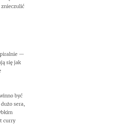
 znieczulić
spiralnie —
ą się jak
e
owinno być
 dużo sera,
zybkim
t curry