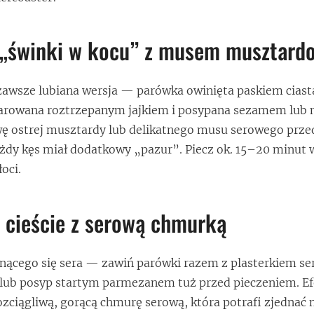
e „świnki w kocu” z musem musztar
 zawsze lubiana wersja — parówka owinięta paskiem ciast
arowana roztrzepanym jajkiem i posypana sezamem lub
wę ostrej musztardy lub delikatnego musu serowego prze
żdy kęs miał dodatkowy „pazur”. Piecz ok. 15–20 minut 
łoci.
 cieście z serową chmurką
nącego się sera — zawiń parówki razem z plasterkiem se
 lub posyp startym parmezanem tuż przed pieczeniem. Ef
rozciągliwą, gorącą chmurę serową, która potrafi zjednać