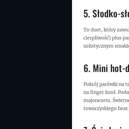
5. Słodko-sł
To duet, który zawsz
cierpliwość) plus pa
solistycznym smaki
6. Mini hot-
Pokrój parówki na tr
na finger food. Po
majonezem. Świetne
towarzyskiego faux 