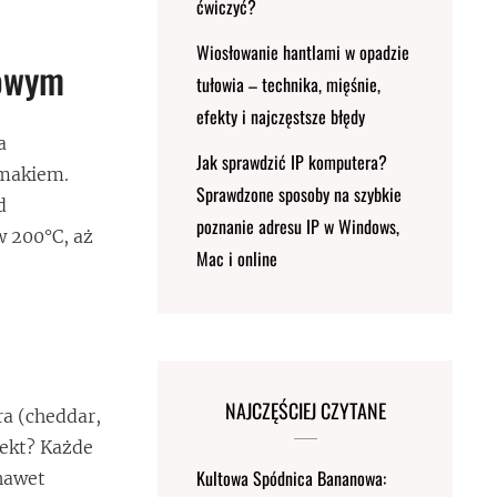
ćwiczyć?
Wiosłowanie hantlami w opadzie
dowym
tułowia – technika, mięśnie,
efekty i najczęstsze błędy
a
Jak sprawdzić IP komputera?
 makiem.
Sprawdzone sposoby na szybkie
d
poznanie adresu IP w Windows,
w 200°C, aż
Mac i online
NAJCZĘŚCIEJ CZYTANE
ra (cheddar,
ekt? Każde
Kultowa Spódnica Bananowa:
 nawet